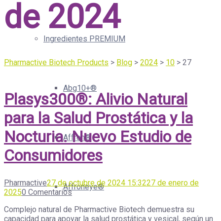
de 2024
Ingredientes PREMIUM
Pharmactive Biotech Products
>
Blog
>
2024
>
10
>
27
Abg10+®
Plasys300®: Alivio Natural
para la Salud Prostática y la
Nocturia. Nuevo Estudio de
Affron®
Consumidores
Pharmactive
27 de octubre de 2024 15:32
27 de enero de
Affroneye®
2025
0 Comentarios
Complejo natural de Pharmactive Biotech demuestra su
capacidad para apoyar la salud prostática y vesical, según un