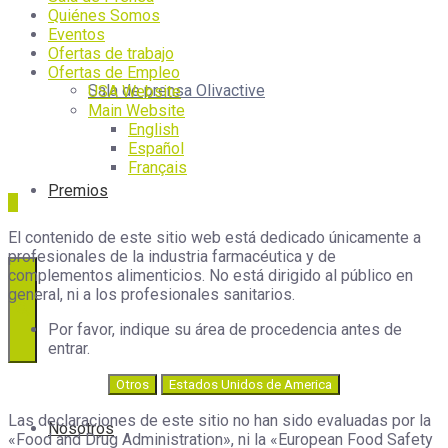
Quiénes Somos
Eventos
Ofertas de trabajo
Ofertas de Empleo
Sala de prensa Olivactive
USA Website
Main Website
English
Español
Français
Premios
El contenido de este sitio web está dedicado únicamente a
profesionales de la industria farmacéutica y de
complementos alimenticios. No está dirigido al público en
general, ni a los profesionales sanitarios.
Por favor, indique su área de procedencia antes de
entrar.
Otros
Estados Unidos de America
Las declaraciones de este sitio no han sido evaluadas por la
Nosotros
«Food and Drug Administration», ni la «European Food Safety