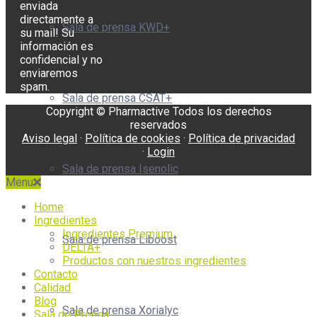
enviada
directamente a
Sala de prensa KWD+
su mail! Su
información es
confidencial y no
enviaremos
spam.
Sala de prensa CSAT+
Copyright © Pharmactive Todos los derechos
reservados
Aviso legal
·
Política de cookies
·
Política de privacidad
·
Login
Sala de prensa Isenolic
Menu
Home
Ingredientes
Ingredientes Premium
Sala de prensa Liboost
DELTA+
Productos con nuestros ingredientes
Contacto
Calidad
Blog
Sala de prensa Xorialyc
Sala de Prensa