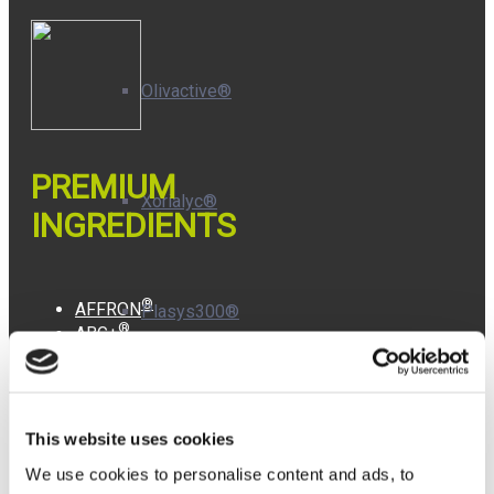
Olivactive®
PREMIUM
Xorialyc®
INGREDIENTS
®
AFFRON
Plasys300®
®
ABG+
®
PLASYS300
®
ISENOLIC
®
OLIVACTIVE
DELTA+
This website uses cookies
®
AFFRONEYE
We use cookies to personalise content and ads, to
®
CSAT+