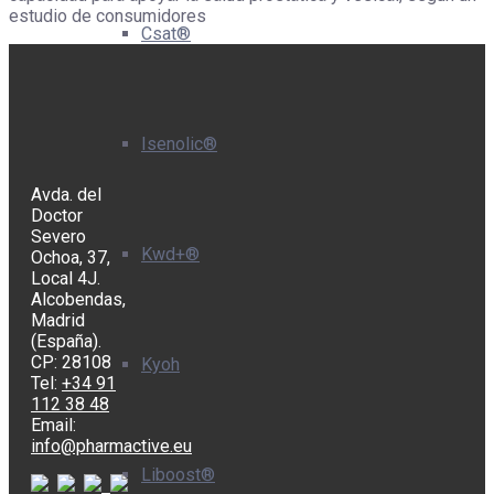
estudio de consumidores
Csat®
Isenolic®
Avda. del
Doctor
Severo
Kwd+®
Ochoa, 37,
Local 4J.
Alcobendas,
Madrid
(España).
CP: 28108
Kyoh
Tel:
+34 91
112 38 48
Email:
info@pharmactive.eu
Liboost®