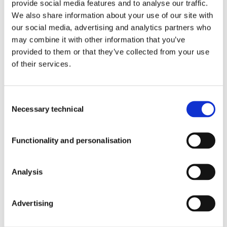
provide social media features and to analyse our traffic.
®
LIBOOST
We also share information about your use of our site with
Productos con nuestros ingredientes
®
KWD+
our social media, advertising and analytics partners who
®
XORIALYC
may combine it with other information that you’ve
INFORMACIÓN
provided to them or that they’ve collected from your use
of their services.
Calidad
Blog
Contacto
Consent
Sala
Necessary technical
Selection
de
Blog
Prensa
Quiénes
Functionality and personalisation
Somos
Calidad
Eventos
Prensa
Trabaja
Analysis
con
nosotros
Advertising
SUSCRÍBASE
Sala de prensa Corporativo