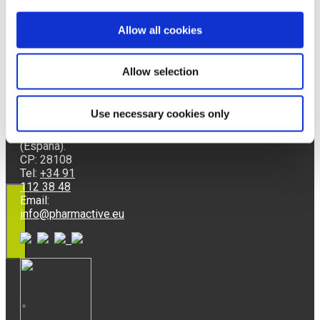
Allow all cookies
Avda. del
Sala de prensa Olivactive
Doctor
Allow selection
Severo
Ochoa, 37,
Local 4J.
Use necessary cookies only
Alcobendas,
Madrid
Premios
(España).
CP: 28108
Tel:
+34 91
112 38 48
Email:
info@pharmactive.eu
Nosotros