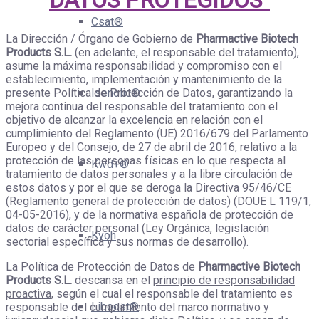
Csat®
La Dirección / Órgano de Gobierno de
Pharmactive Biotech
Products S.L.
(en adelante, el responsable del tratamiento),
asume la máxima responsabilidad y compromiso con el
establecimiento, implementación y mantenimiento de la
Isenolic®
presente Política de Protección de Datos, garantizando la
mejora continua del responsable del tratamiento con el
objetivo de alcanzar la excelencia en relación con el
cumplimiento del Reglamento (UE) 2016/679 del Parlamento
Europeo y del Consejo, de 27 de abril de 2016, relativo a la
protección de las personas físicas en lo que respecta al
Kwd+®
tratamiento de datos personales y a la libre circulación de
estos datos y por el que se deroga la Directiva 95/46/CE
(Reglamento general de protección de datos) (DOUE L 119/1,
04-05-2016), y de la normativa española de protección de
datos de carácter personal (Ley Orgánica, legislación
Kyoh
sectorial específica y sus normas de desarrollo).
La Política de Protección de Datos de
Pharmactive Biotech
Products S.L.
descansa en el
principio de responsabilidad
proactiva
, según el cual el responsable del tratamiento es
Liboost®
responsable del cumplimiento del marco normativo y