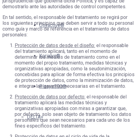
jurisprudencial que gobierna dicha Política, y es capaz de
demostrarlo ante las autoridades de control competentes.
En tal sentido, el responsable del tratamiento se regirá por
los siguientes principios que deben servir a todo su personal
Olivactive®
como guía y marco de referencia en el tratamiento de datos
personales:
Protección de datos desde el diseño:
el responsable
del tratamiento aplicará, tanto en el momento de
Xorialyc®
determinar los medios de tratamiento como en el
momento del propio tratamiento, medidas técnicas y
organizativas apropiadas, como la seudonimización,
concebidas para aplicar de forma efectiva los principios
de protección de datos, como la minimización de datos,
e integrar las garantías necesarias en el tratamiento.
Plasys300®
Protección de datos por defecto:
el responsable del
tratamiento aplicará las medidas técnicas y
organizativas apropiadas con miras a garantizar que,
por defecto, solo sean objeto de tratamiento los datos
DELTA+
personales que sean necesarios para cada uno de los
fines específicos del tratamiento.
Protección de datos en el ciclo de vida de la