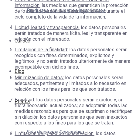
información:
las medidas que garanticen la protección
Productos con nuestros ingredientes
de los datos personales serán aplicables durante el
ciclo completo de la vida de la información.
Licitud, lealtad y transparencia:
los datos personales
serán tratados de manera lícita, leal y transparente en
relación con el interesado.
Calidad
Limitación de la finalidad:
los datos personales serán
recogidos con fines determinados, explícitos y
legítimos, y no serán tratados ulteriormente de manera
incompatible con dichos fines.
Blog
Minimización de datos:
los datos personales serán
adecuados, pertinentes y limitados a lo necesario en
relación con los fines para los que son tratados.
Exactitud:
los datos personales serán exactos y, si
Prensa
fuera necesario, actualizados; se adoptarán todas las
medidas razonables para que se supriman o rectifiquen
sin dilación los datos personales que sean inexactos
con respecto a los fines para los que se tratan.
Sala de prensa Corporativo
Limitación del plazo de conservación:
los datos