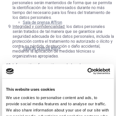
personales serán mantenidos de forma que se permita
la identificación de los interesados durante no más
tiempo del necesario para los fines del tratamiento de
los datos personales.
Sala de prensa Affron
Integridad y confidencialidad:
los datos personales
serán tratados de tal manera que se garantice una
seguridad adecuada de los datos personales, incluida la
protección contra el tratamiento no autorizado o ilícito y
contra su pérdida, destrucción o daño accidental,
Sala de prensa ABG+
mediante la aplicación de medidas técnicas u
organizativas apropiadas.
Información y formación:
una de las claves para
garantizar la protección de los datos personales es la
Sala de prensa AffronEye
formación e información que se facilite al personal
involucrado en el tratamiento de los mismos. Durante el
ciclo de vida de la información, todo el personal con
This website uses cookies
acceso a los datos será convenientemente formado e
informado acerca de sus obligaciones en relación con
We use cookies to personalise content and ads, to
el cumplimiento de la normativa de protección de datos.
Sala de prensa Plasys300
provide social media features and to analyse our traffic.
La Política de Protección de Datos de
Pharmactive Biotech
We also share information about your use of our site with
Products S.L.
es comunicada a todo el personal del