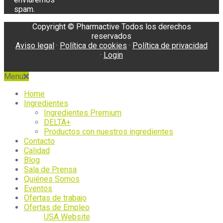
spam.
Copyright © Pharmactive Todos los derechos
reservados
Aviso legal
·
Política de cookies
·
Política de privacidad
·
Login
Menu
Home
Ingredientes
Ingredientes Premium
DELTA+
Productos con nuestros ingredientes
Contacto
Calidad
Blog
Sala de Prensa
Quiénes Somos
Eventos
Ofertas de trabajo
Ofertas de Empleo
USA Website