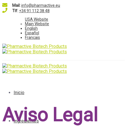
Mail:
info@pharmactive.eu
Tlf:
+34 91 112 38 48
USA Website
Main Website
English
Español
Français
Inicio
Aviso Legal
Ingredientes