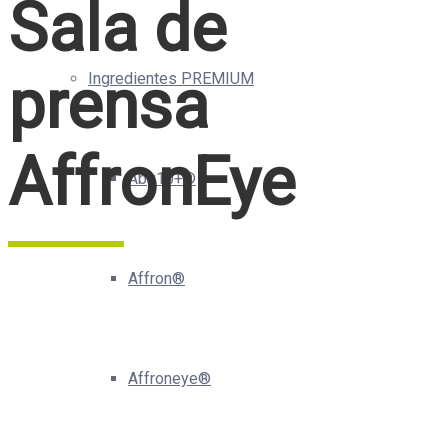
Sala de
prensa
Ingredientes PREMIUM
AffronEye
Abg10+®
Affron®
Affroneye®