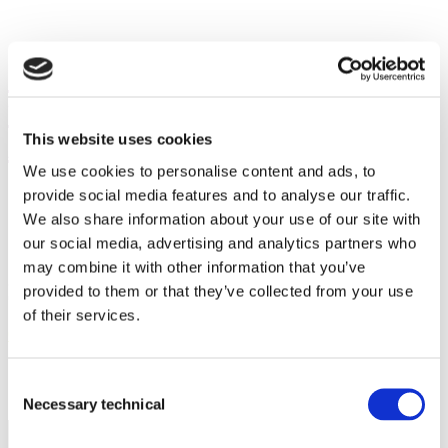
NutraIngredients-Asia Award
Sala de prensa Affron
winner Pharmactive sees huge
Asia potential for eyecare
This website uses cookies
We use cookies to personalise content and ads, to
product
Sala de prensa ABG+
provide social media features and to analyse our traffic.
We also share information about your use of our site with
our social media, advertising and analytics partners who
may combine it with other information that you’ve
¿Está interesado en nuestros productos?
Sala de prensa AffronEye
provided to them or that they’ve collected from your use
Contacte sin compromiso
of their services.
Contacto
Consent
Sala de prensa Plasys300
Necessary technical
Selection