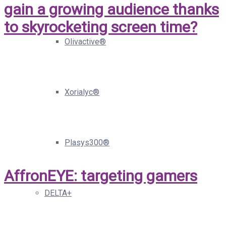
gain a growing audience thanks
to skyrocketing screen time?
Olivactive®
Xorialyc®
Plasys300®
AffronEYE: targeting gamers
DELTA+