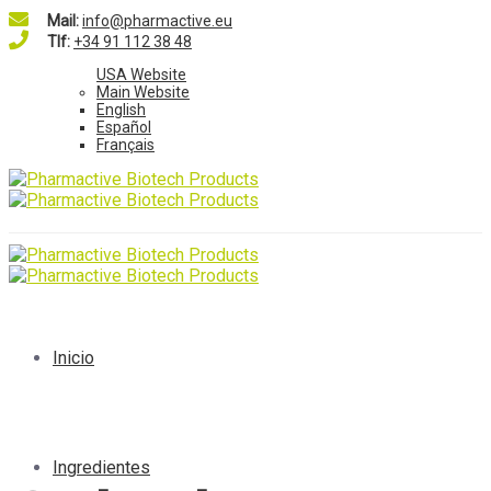
Mail:
info@pharmactive.eu
Tlf:
+34 91 112 38 48
USA Website
Main Website
English
Español
Français
Inicio
Ingredientes