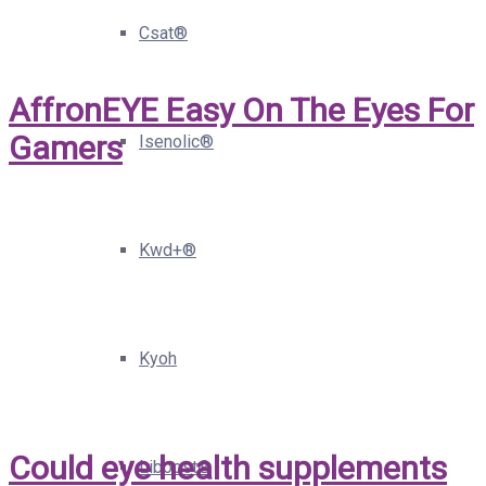
Csat®
AffronEYE Easy On The Eyes For
Gamers
Isenolic®
Kwd+®
Kyoh
Could eye health supplements
Liboost®