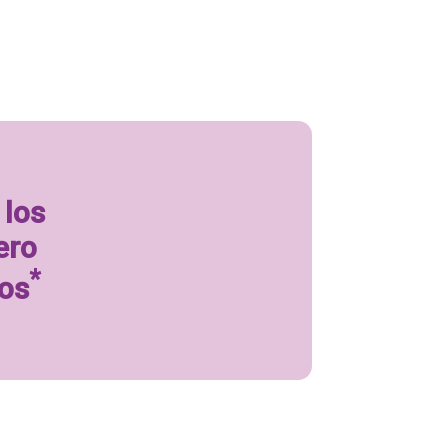
 los
ero
*
ños