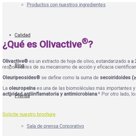
Productos con nuestros ingredientes
Calidad
®
¿Qué es Olivactive
?
Olivactive®
es un extracto de hoja de olivo, estandarizado a
≥ 
Blog
responsables de su mecanismo de acción y eficacia científica
Oleuripeosides®
se define como la suma de
secoiridoides (
La
oleuropeína
es una de las biomoléculas más importantes y 
actividad antiinflamatoria y antimicrobiana
.* Por otro lado, l
Prensa
Solicite nuestro brochure
Sala de prensa Corporativo