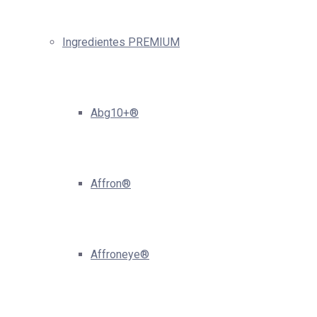
Ingredientes PREMIUM
Abg10+®
Affron®
Affroneye®