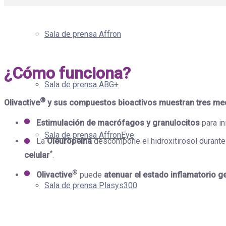
Sala de prensa Affron
¿Cómo funciona?
Sala de prensa ABG+
®
Olivactive
y sus compuestos bioactivos muestran tres mec
Estimulación de macrófagos y granulocitos
para in
Sala de prensa AffronEye
La
Oleuropeína
descompone el hidroxitirosol durante
*
celular
.
®
Olivactive
puede
atenuar el estado inflamatorio g
Sala de prensa Plasys300