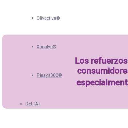
Olivactive®
Xorialyc®
Los refuerzos
consumidores 
Plasys300®
especialment
DELTA+