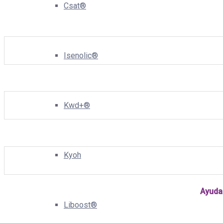
Csat®
Isenolic®
Kwd+®
Kyoh
Ayuda
Liboost®