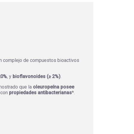
n complejo de compuestos bioactivos
20%
, y
bioflavonoides (≥ 2%)
.
mostrado que la
oleuropeína posee
o con
propiedades antibacterianas
*.