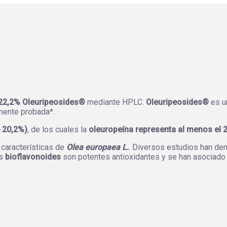
22,2% Oleuripeosides®
mediante HPLC.
Oleuripeosides®
es u
mente probada*.
≥ 20,2%)
, de los cuales la
oleuropeína representa al menos el 
características de
Olea europaea L
.
. Diversos estudios han de
os
bioflavonoides
son potentes antioxidantes y se han asociad