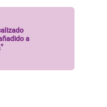
calizado
añadido a
*
s