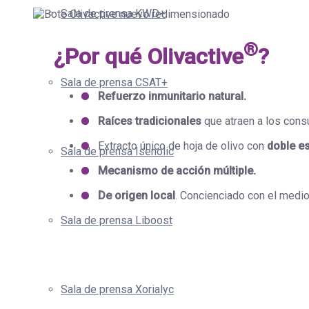
Sala de prensa KWD+
®
¿Por qué Olivactive
?
Sala de prensa CSAT+
Refuerzo inmunitario natural.
Raíces tradicionales
que atraen a los consu
Extracto único de hoja de olivo con
doble e
Sala de prensa Isenolic
Mecanismo de acción múltiple.
De origen local
. Concienciado con el medi
Sala de prensa Liboost
Sala de prensa Xorialyc