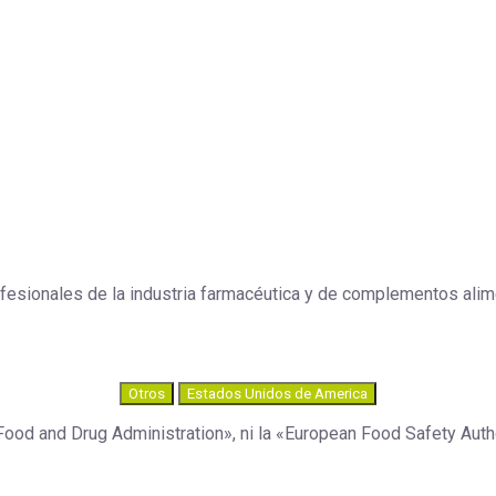
esionales de la industria farmacéutica y de complementos aliment
Otros
Estados Unidos de America
Food and Drug Administration», ni la «European Food Safety Autho