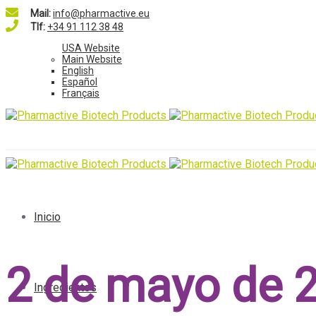
Mail:
info@pharmactive.eu
Tlf:
+34 91 112 38 48
USA Website
Main Website
English
Español
Français
Inicio
2 de mayo de 
Ingredientes