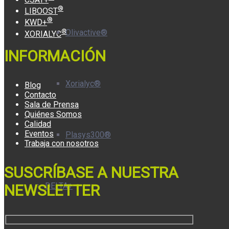
®
LIBOOST
®
KWD+
®
Olivactive®
XORIALYC
INFORMACIÓN
Xorialyc®
Blog
Contacto
Sala de Prensa
Quiénes Somos
Calidad
Eventos
Plasys300®
Trabaja con nosotros
SUSCRÍBASE A NUESTRA
DELTA+
NEWSLETTER