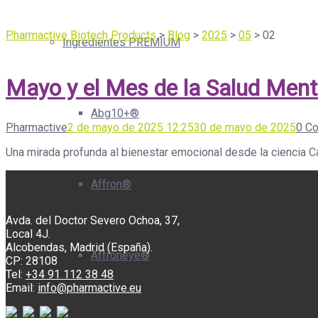
Pharmactive Biotech Products
>
Blog
>
2025
>
05
>
02
Ingredientes PREMIUM
Mayo y el Mes de la Salud Ment
Abg10+®
Pharmactive
2 de mayo de 2025 12:25
30 de mayo de 2025
0 C
Una mirada profunda al bienestar emocional desde la ciencia 
Affron®
Avda. del Doctor Severo Ochoa, 37,
Local 4J.
Alcobendas, Madrid (España).
Affroneye®
CP: 28108
Tel:
+34 91 112 38 48
Email:
info@pharmactive.eu