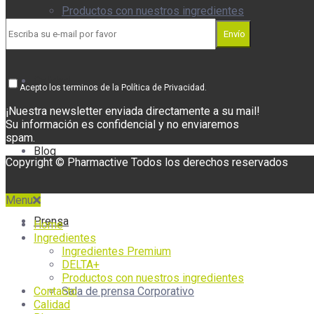
Productos con nuestros ingredientes
Envío
Calidad
Acepto los terminos de la Política de Privacidad.
¡Nuestra newsletter enviada directamente a su mail!
Su información es confidencial y no enviaremos
spam.
Blog
Copyright © Pharmactive Todos los derechos reservados
Menu
Prensa
Home
Ingredientes
Ingredientes Premium
DELTA+
Productos con nuestros ingredientes
Sala de prensa Corporativo
Contacto
Calidad