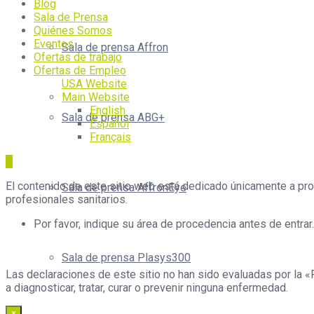
Blog
Sala de Prensa
Quiénes Somos
Eventos
Sala de prensa Affron
Ofertas de trabajo
Ofertas de Empleo
USA Website
Main Website
English
Sala de prensa ABG+
Español
Français
El contenido de este sitio web está dedicado únicamente a prof
Sala de prensa AffronEye
profesionales sanitarios.
Por favor, indique su área de procedencia antes de entrar.
Sala de prensa Plasys300
Las declaraciones de este sitio no han sido evaluadas por la «
a diagnosticar, tratar, curar o prevenir ninguna enfermedad.
×