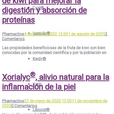
de kiwi para mejorar la
Csat®
digestión y absorción de
proteínas
Isenolic®
Pharmactive
4 de junio de 2020 12:00
1 de agosto de 2025
2
Comentarios
Las propiedades beneficiosas de la fruta de kiwi son bien
conocidas por la comunidad científica y por la población en
Kwd+®
®
Xorialyc
, alivio natural para la
Kyoh
inflamación de la piel
Pharmactive
22 de mayo de 2020 12:00
11 de noviembre de
2020
0 Comentarios
Liboost®