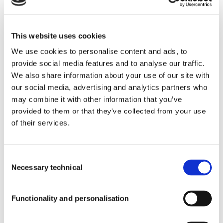
Severo
Ochoa, 37,
Productos con nuestros ingredientes
Local 4J.
Alcobendas,
This website uses cookies
Madrid
We use cookies to personalise content and ads, to
(España).
CP: 28108
provide social media features and to analyse our traffic.
Calidad
Tel:
+34 91
We also share information about your use of our site with
112 38 48
our social media, advertising and analytics partners who
Email:
may combine it with other information that you’ve
info@pharmactive.eu
provided to them or that they’ve collected from your use
Blog
of their services.
Consent
Prensa
Necessary technical
Selection
Functionality and personalisation
PREMIUM
Sala de prensa Corporativo