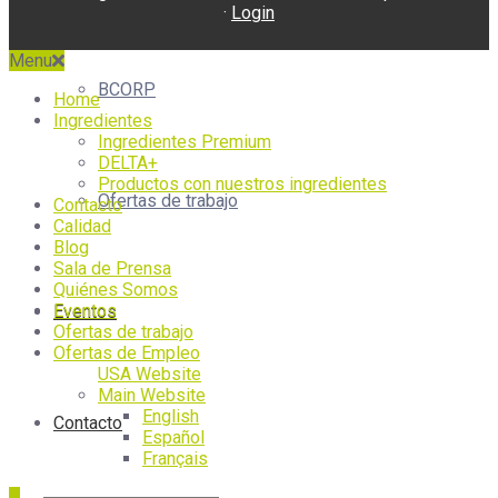
·
Login
Menu
BCORP
Home
Ingredientes
Ingredientes Premium
DELTA+
Productos con nuestros ingredientes
Ofertas de trabajo
Contacto
Calidad
Blog
Sala de Prensa
Quiénes Somos
Eventos
Eventos
Ofertas de trabajo
Ofertas de Empleo
USA Website
Main Website
English
Contacto
Español
Français