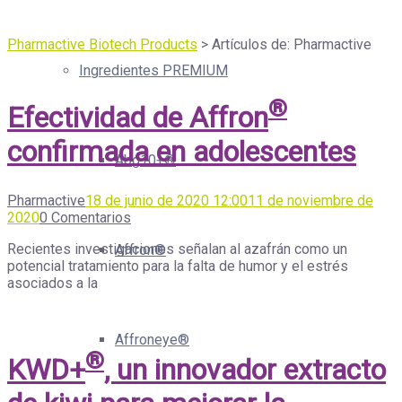
Pharmactive Biotech Products
>
Artículos de: Pharmactive
Ingredientes PREMIUM
®
Efectividad de Affron
confirmada en adolescentes
Abg10+®
Pharmactive
18 de junio de 2020 12:00
11 de noviembre de
2020
0 Comentarios
Recientes investigaciones señalan al azafrán como un
Affron®
potencial tratamiento para la falta de humor y el estrés
asociados a la
Affroneye®
®
KWD+
, un innovador extracto