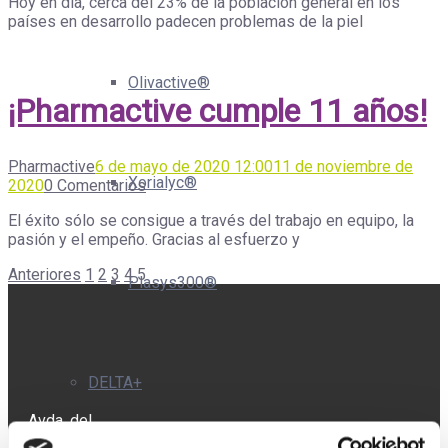
Hoy en día, cerca del 23% de la población general en los
países en desarrollo padecen problemas de la piel
Olivactive®
¡Pharmactive cumple 11 años!
Pharmactive
6 de mayo de 2020 12:00
11 de noviembre de
Xorialyc®
2020
0 Comentarios
El éxito sólo se consigue a través del trabajo en equipo, la
pasión y el empeño. Gracias al esfuerzo y
Paginación
Anteriores
1
2
3
4
5
Plasys300®
de
entradas
DELTA+
Avda. del
Doctor