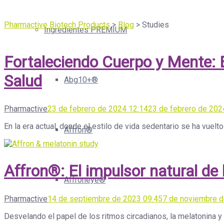
Pharmactive Biotech Products
>
Blog
>
Studies
Ingredientes PREMIUM
Fortaleciendo Cuerpo y Mente: E
Salud
Abg10+®
Pharmactive
23 de febrero de 2024 12:14
23 de febrero de 202
En la era actual, donde el estilo de vida sedentario se ha vue
Affron®
Affron®: El impulsor natural de
Affroneye®
Pharmactive
14 de septiembre de 2023 09:45
7 de noviembre 
Desvelando el papel de los ritmos circadianos, la melatonina 