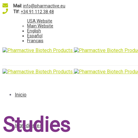
Mail:
info@pharmactive.eu
Tlf:
+34 91 112 38 48
USA Website
Main Website
English
Español
Français
Inicio
Studies
Ingredientes