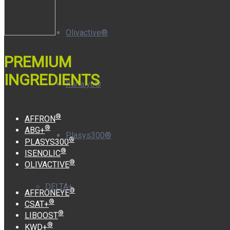
Olivactive®
PREMIUM
INGREDIENTS
Xorialyc®
®
AFFRON
®
ABG+
Plasys300®
®
PLASYS300
®
ISENOLIC
®
OLIVACTIVE
DELTA+
®
AFFRONEYE
®
CSAT+
®
LIBOOST
®
KWD+