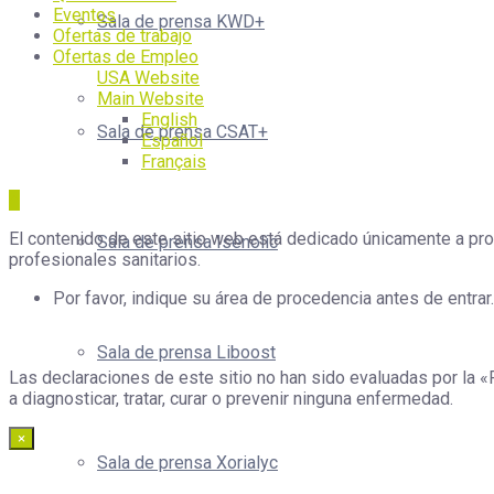
Eventos
Sala de prensa KWD+
Ofertas de trabajo
Ofertas de Empleo
USA Website
Main Website
English
Sala de prensa CSAT+
Español
Français
El contenido de este sitio web está dedicado únicamente a prof
Sala de prensa Isenolic
profesionales sanitarios.
Por favor, indique su área de procedencia antes de entrar.
Sala de prensa Liboost
Las declaraciones de este sitio no han sido evaluadas por la «
a diagnosticar, tratar, curar o prevenir ninguna enfermedad.
×
Sala de prensa Xorialyc