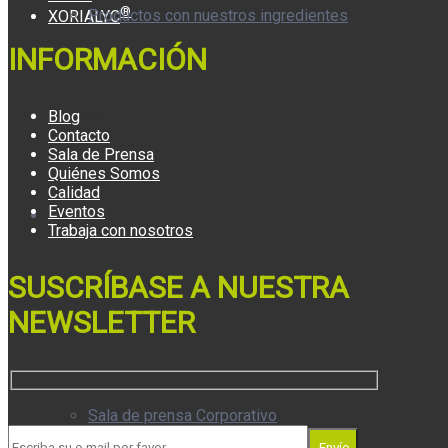
®
Productos con nuestros ingredientes
XORIALYC
INFORMACIÓN
Calidad
Blog
Contacto
Sala de Prensa
Quiénes Somos
Calidad
Eventos
Blog
Trabaja con nosotros
SUSCRÍBASE A NUESTRA
NEWSLETTER
Prensa
Sala de prensa Corporativo
Envío