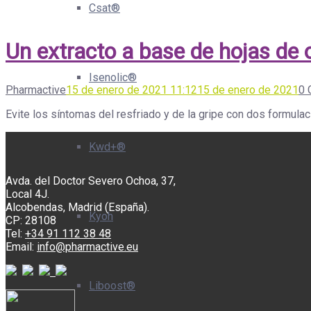
Csat®
Un extracto a base de hojas de ol
Isenolic®
Pharmactive
15 de enero de 2021 11:12
15 de enero de 2021
0 
Evite los síntomas del resfriado y de la gripe con dos formula
Kwd+®
Avda. del Doctor Severo Ochoa, 37,
Local 4J.
Alcobendas, Madrid (España).
Kyoh
CP: 28108
Tel:
+34 91 112 38 48
Email:
info@pharmactive.eu
Liboost®