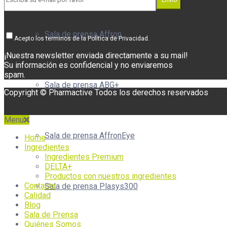
Sala de prensa Affron
Acepto los terminos de la Política de Privacidad.
¡Nuestra newsletter enviada directamente a su mail!
Su información es confidencial y no enviaremos
spam.
Sala de prensa ABG+
Copyright © Pharmactive Todos los derechos reservados
Menu
Sala de prensa AffronEye
Home
Ingredientes
Ingredientes Premium
DELTA+
Productos con nuestros ingredientes
Contacto
Sala de prensa Plasys300
Calidad
Blog
Sala de Prensa
Quiénes Somos