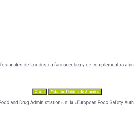
esionales de la industria farmacéutica y de complementos aliment
Otros
Estados Unidos de America
Food and Drug Administration», ni la «European Food Safety Autho