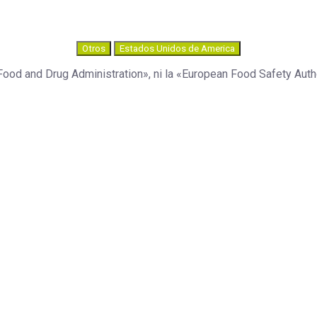
Otros
Estados Unidos de America
Food and Drug Administration», ni la «European Food Safety Autho