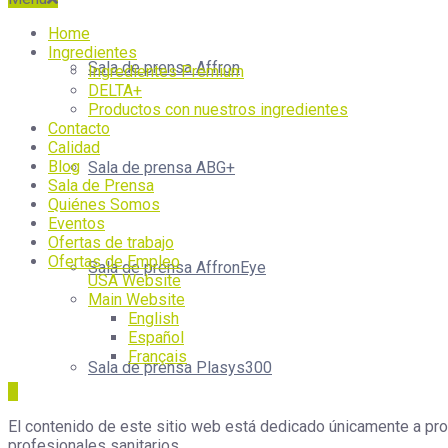
Home
Ingredientes
Sala de prensa Affron
Ingredientes Premium
DELTA+
Productos con nuestros ingredientes
Contacto
Calidad
Blog
Sala de prensa ABG+
Sala de Prensa
Quiénes Somos
Eventos
Ofertas de trabajo
Ofertas de Empleo
Sala de prensa AffronEye
USA Website
Main Website
English
Español
Français
Sala de prensa Plasys300
El contenido de este sitio web está dedicado únicamente a prof
profesionales sanitarios.