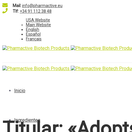
Mail:
info@pharmactive.eu
Tlf:
+34 91 112 38 48
USA Website
Main Website
English
Español
Français
Inicio
Ingredientes
Titular:
«Adopts