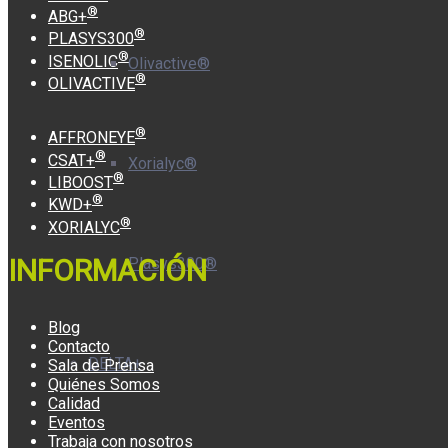
®
ABG+
®
PLASYS300
®
ISENOLIC
Olivactive®
®
OLIVACTIVE
®
AFFRONEYE
®
CSAT+
Xorialyc®
®
LIBOOST
®
KWD+
®
XORIALYC
INFORMACIÓN
Plasys300®
Blog
Contacto
DELTA+
Sala de Prensa
Quiénes Somos
Calidad
Eventos
Trabaja con nosotros