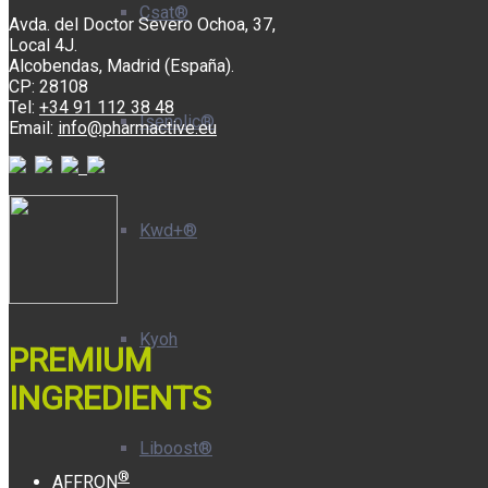
Csat®
Avda. del Doctor Severo Ochoa, 37,
Local 4J.
Alcobendas, Madrid (España).
CP: 28108
Tel:
+34 91 112 38 48
Isenolic®
Email:
info@pharmactive.eu
Kwd+®
Kyoh
PREMIUM
INGREDIENTS
Liboost®
®
AFFRON