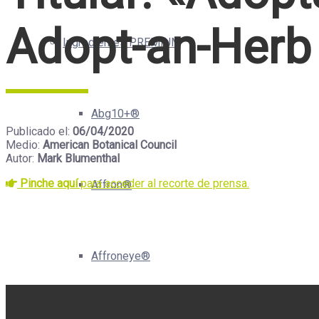
Adopt-an-Herb
Ingredientes PREMIUM
Abg10+®
Publicado el:
06/04/2020
Medio:
American Botanical Council
Autor:
Mark Blumenthal
Pinche aquí
para acceder al recorte de prensa.
Affron®
Affroneye®