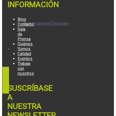
INFORMACIÓN
Blog
Sala de prensa Olivactive
Contacto
Sala
de
Prensa
Quiénes
Somos
Premios
Calidad
Eventos
Trabaja
con
nosotros
SUSCRÍBASE
A
NUESTRA
Nosotros
NEWSLETTER