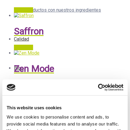
Leer más
Productos con nuestros ingredientes
Saffron
Calidad
Leer más
Zen Mode
Blog
Leer más
Prensa
Filter by ingredients
This website uses cookies
We use cookies to personalise content and ads, to
provide social media features and to analyse our traffic.
Sala de prensa Corporativo