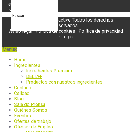
enviaremos
spam.
Copyright © Pharmactive Todos los derechos
reservados
Aviso legal
·
Política de cookies
·
Política de privacidad
·
Login
Menu
Home
Ingredientes
Ingredientes Premium
DELTA+
Productos con nuestros ingredientes
Contacto
Calidad
Blog
Sala de Prensa
Quiénes Somos
Eventos
Ofertas de trabajo
Ofertas de Empleo