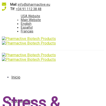
Mail:
info@pharmactive.eu
Tlf:
+34 91 112 38 48
USA Website
Main Website
English
Español
Français
Inicio
Stress &
Ingredientes