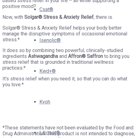
based stress relief in your life – all while supporting a
positive mood?
Csat®
Now, with
Solgar® Stress & Anxiety Relief
, there is.
Solgar® Stress & Anxiety Relief helps your body better
manage the disruptive symptoms of occasional emotional
stress.*
Isenolic®
It does so by combining two powerful, clinically-studied
ingredients
A
shwagandha
and
A
ffron® Saffron
to bring you
stress relief that is grounded in traditional wellness
practices.*
Kwd+®
It’s stress relief when you need it, so that you can do what
you love.*
Kyoh
*These statements have not been evaluated by the Food and
Liboost®
Drug Administration. This product is not intended to diagnose,