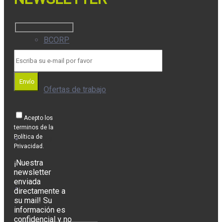
BCORP
Envío
Ofertas de trabajo
Acepto los
terminos de la
Política de
Eventos
Privacidad.
¡Nuestra
newsletter
enviada
Contacto
directamente a
su mail! Su
información es
confidencial y no