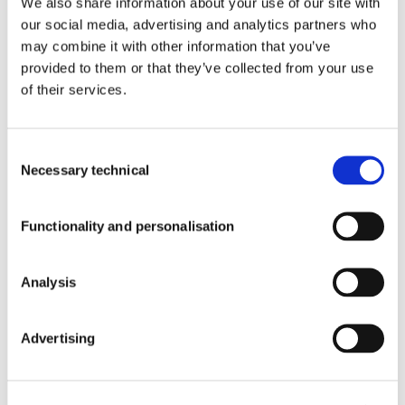
We also share information about your use of our site with
our social media, advertising and analytics partners who
may combine it with other information that you’ve
provided to them or that they’ve collected from your use
Avda. del
Sala de prensa Affron
of their services.
Doctor
Severo
Ochoa, 37,
Local 4J.
Consent
Alcobendas,
Sala de prensa ABG+
Necessary technical
Selection
Madrid
(España).
CP: 28108
Functionality and personalisation
Tel:
+34 91
112 38 48
Sala de prensa AffronEye
Email:
Analysis
info@pharmactive.eu
Advertising
Sala de prensa Plasys300