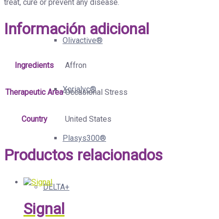
treat, cure or prevent any disease.
Información adicional
Olivactive®
Ingredients
Affron
Xorialyc®
Therapeutic Area
Occasional Stress
Country
United States
Plasys300®
Productos relacionados
DELTA+
Signal