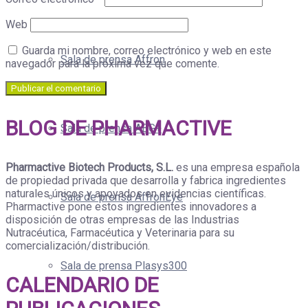
Web
Guarda mi nombre, correo electrónico y web en este
Sala de prensa Affron
navegador para la próxima vez que comente.
BLOG DE PHARMACTIVE
Sala de prensa ABG+
Pharmactive Biotech Products, S.L.
es una empresa española
de propiedad privada que desarrolla y fabrica ingredientes
naturales únicos y apoyados en evidencias científicas.
Sala de prensa AffronEye
Pharmactive pone estos ingredientes innovadores a
disposición de otras empresas de las Industrias
Nutracéutica, Farmacéutica y Veterinaria para su
comercialización/distribución.
Sala de prensa Plasys300
CALENDARIO DE