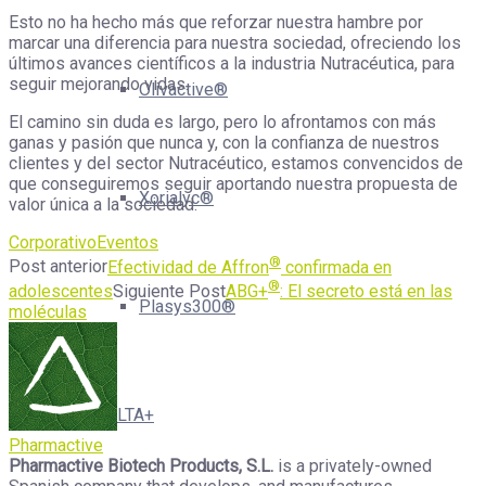
Esto no ha hecho más que reforzar nuestra hambre por
marcar una diferencia para nuestra sociedad, ofreciendo los
últimos avances científicos a la industria Nutracéutica, para
seguir mejorando vidas.
Olivactive®
El camino sin duda es largo, pero lo afrontamos con más
ganas y pasión que nunca y, con la confianza de nuestros
clientes y del sector Nutracéutico, estamos convencidos de
que conseguiremos seguir aportando nuestra propuesta de
Xorialyc®
valor única a la sociedad.
Corporativo
Eventos
®
Post anterior
Efectividad de Affron
confirmada en
®
adolescentes
Siguiente Post
ABG+
: El secreto está en las
Plasys300®
moléculas
DELTA+
Pharmactive
Pharmactive Biotech Products, S.L.
is a privately-owned