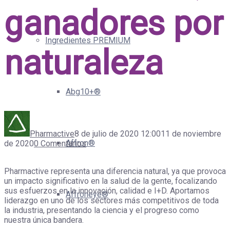
ganadores por
Ingredientes PREMIUM
naturaleza
Abg10+®
Pharmactive
8 de julio de 2020 12:00
11 de noviembre
Affron®
de 2020
0 Comentarios
Pharmactive representa una diferencia natural, ya que provoca
un impacto significativo en la salud de la gente, focalizando
sus esfuerzos en la innovación, calidad e I+D. Aportamos
Affroneye®
liderazgo en uno de los sectores más competitivos de toda
la industria, presentando la ciencia y el progreso como
nuestra única bandera.