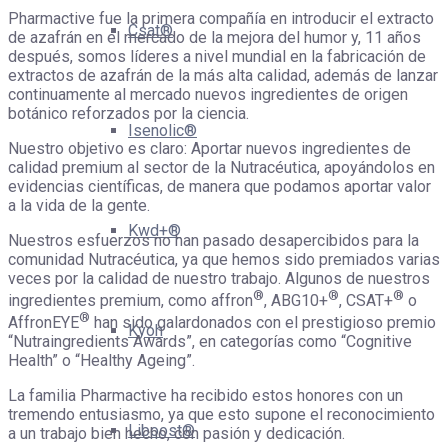
Pharmactive fue la primera compañía en introducir el extracto
Csat®
de azafrán en el mercado de la mejora del humor y, 11 años
después, somos líderes a nivel mundial en la fabricación de
extractos de azafrán de la más alta calidad, además de lanzar
continuamente al mercado nuevos ingredientes de origen
botánico reforzados por la ciencia.
Isenolic®
Nuestro objetivo es claro: Aportar nuevos ingredientes de
calidad premium al sector de la Nutracéutica, apoyándolos en
evidencias científicas, de manera que podamos aportar valor
a la vida de la gente.
Kwd+®
Nuestros esfuerzos no han pasado desapercibidos para la
comunidad Nutracéutica, ya que hemos sido premiados varias
veces por la calidad de nuestro trabajo. Algunos de nuestros
®
®
®
ingredientes premium, como affron
, ABG10+
, CSAT+
o
®
AffronEYE
han sido galardonados con el prestigioso premio
Kyoh
“Nutraingredients Awards”, en categorías como “Cognitive
Health” o “Healthy Ageing”.
La familia Pharmactive ha recibido estos honores con un
tremendo entusiasmo, ya que esto supone el reconocimiento
Liboost®
a un trabajo bien hecho, con pasión y dedicación.