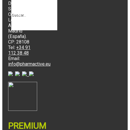
Doctor
Severo
Ochoa, 37,
Local 4J.
Alcobendas,
Madrid
(España).
CP: 28108
Tel:
+34 91
112 38 48
Email:
info@pharmactive.eu
PREMIUM