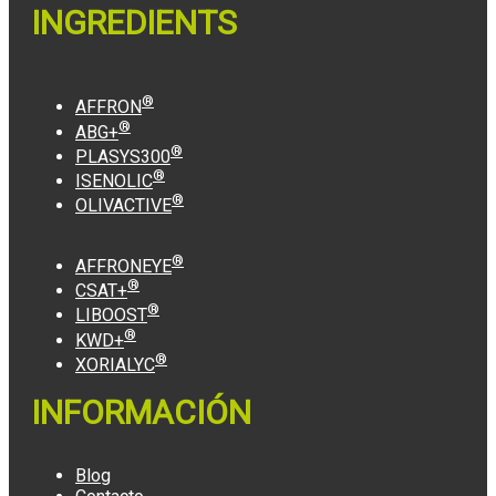
INGREDIENTS
®
AFFRON
®
ABG+
®
PLASYS300
®
ISENOLIC
®
OLIVACTIVE
®
AFFRONEYE
®
CSAT+
®
LIBOOST
®
KWD+
®
XORIALYC
INFORMACIÓN
Blog