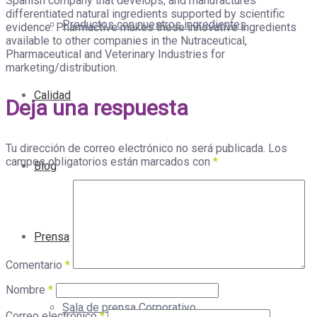
Spanish company that develops, and manufactures
differentiated natural ingredients supported by scientific
Productos con nuestros ingredientes
evidence. Pharmactive makes these innovative ingredients
available to other companies in the Nutraceutical,
Pharmaceutical and Veterinary Industries for
marketing/distribution.
Calidad
Deja una respuesta
Tu dirección de correo electrónico no será publicada.
Los
campos obligatorios están marcados con
*
Blog
Prensa
Comentario
*
Nombre
*
Sala de prensa Corporativo
Correo electrónico
*