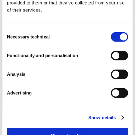
abril 2023
provided to them or that they’ve collected from your use
marzo 2023
of their services.
enero 2023
noviembre 2022
mayo 2022
Sala de prensa Olivactive
Consent
marzo 2022
Necessary technical
febrero 2022
Selection
noviembre 2021
enero 2021
septiembre 2020
Functionality and personalisation
Premios
agosto 2020
julio 2020
junio 2020
Analysis
mayo 2020
VER VIDEO CORPORATIVO
Advertising
Show details
Nosotros