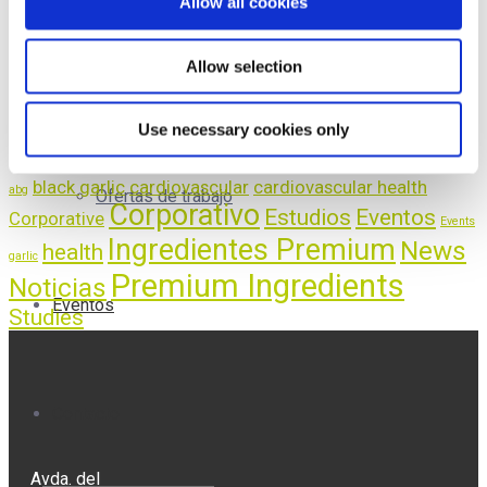
Allow all cookies
Allow selection
BCORP
ETIQUETAS
Use necessary cookies only
black garlic
cardiovascular
cardiovascular health
abg
Ofertas de trabajo
Corporativo
Estudios
Eventos
Corporative
Events
Ingredientes Premium
News
health
garlic
Premium Ingredients
Noticias
Eventos
Studies
Contacto
Avda. del