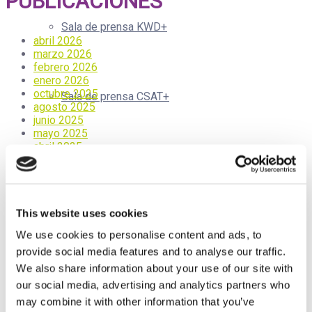
PUBLICACIONES
Sala de prensa KWD+
abril 2026
marzo 2026
febrero 2026
enero 2026
octubre 2025
Sala de prensa CSAT+
agosto 2025
junio 2025
mayo 2025
abril 2025
marzo 2025
Sala de prensa Isenolic
enero 2025
octubre 2024
mayo 2024
abril 2024
This website uses cookies
marzo 2024
We use cookies to personalise content and ads, to
Sala de prensa Liboost
febrero 2024
provide social media features and to analyse our traffic.
diciembre 2023
noviembre 2023
We also share information about your use of our site with
octubre 2023
our social media, advertising and analytics partners who
septiembre 2023
may combine it with other information that you’ve
mayo 2023
Sala de prensa Xorialyc